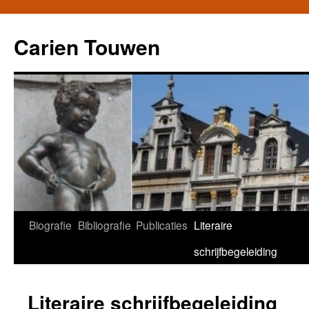
Carien Touwen
Biografie
Bibliografie
Publicaties
Literaire
Skip
schrijfbegeleiding
to
content
Literaire schrijfbegeleiding