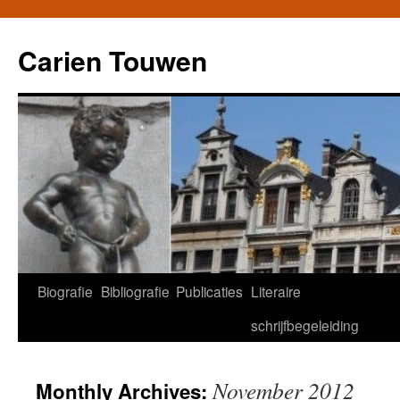
Carien Touwen
Biografie
Bibliografie
Publicaties
Literaire
Skip
schrijfbegeleiding
to
content
November 2012
Monthly Archives: