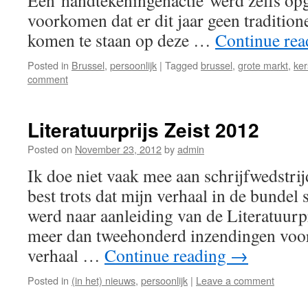
Een handtekeningenactie werd zelfs opg
voorkomen dat er dit jaar geen traditio
komen te staan op deze …
Continue re
Posted in
Brussel
,
persoonlijk
|
Tagged
brussel
,
grote markt
,
ke
comment
Literatuurprijs Zeist 2012
Posted on
November 23, 2012
by
admin
Ik doe niet vaak mee aan schrijfwedstr
best trots dat mijn verhaal in de bundel 
werd naar aanleiding van de Literatuurpr
meer dan tweehonderd inzendingen voor 
verhaal …
Continue reading
→
Posted in
(in het) nieuws
,
persoonlijk
|
Leave a comment