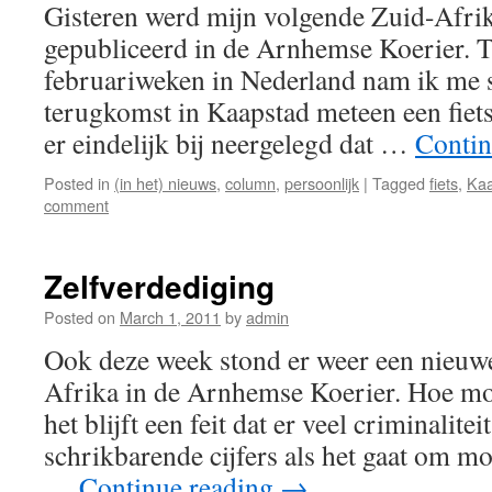
Gisteren werd mijn volgende Zuid-Afri
gepubliceerd in de Arnhemse Koerier. T
februariweken in Nederland nam ik me s
terugkomst in Kaapstad meteen een fiets
er eindelijk bij neergelegd dat …
Contin
Posted in
(in het) nieuws
,
column
,
persoonlijk
|
Tagged
fiets
,
Kaa
comment
Zelfverdediging
Posted on
March 1, 2011
by
admin
Ook deze week stond er weer een nieuw
Afrika in de Arnhemse Koerier. Hoe mo
het blijft een feit dat er veel criminalite
schrikbarende cijfers als het gaat om m
…
Continue reading
→