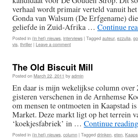
kandidaat voor De Gouden Strop. Dit s
verhaal wordt primair verteld vanuit het
Gonda van Walsum (De Erfgename) die n
geliefde in Zuid-Afrika …
Continue re
Posted in
(in het) nieuws
,
interviews
|
Tagged
auteur
,
ezzulia
,
go
vis
,
thriller
|
Leave a comment
The Old Biscuit Mill
Posted on
March 22, 2011
by
admin
En daar is mijn wekelijkse column over
gisteren verschenen in de Arnhemse Koe
om mensen te ontmoeten in Kaapstad i
Market. Deze markt ligt op het terrein 
‘koekjesfabriek’ in …
Continue readin
Posted in
(in het) nieuws
,
column
|
Tagged
drinken
,
eten
,
Kaaps