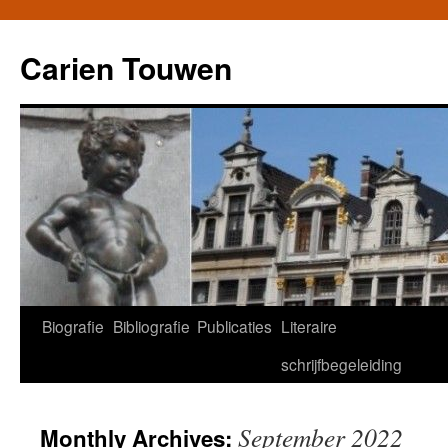
Carien Touwen
Biografie
Bibliografie
Publicaties
Literaire
Skip
schrijfbegeleiding
to
content
September 2022
Monthly Archives: