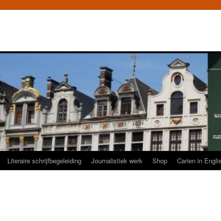
Literaire schrijfbegeleiding
Journalistiek werk
Shop
Carien in Engli