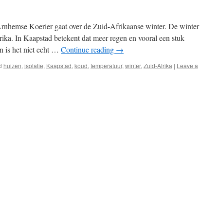
rnhemse Koerier gaat over de Zuid-Afrikaanse winter. De winter
frika. In Kaapstad betekent dat meer regen en vooral een stuk
n is het niet echt …
Continue reading
→
d
huizen
,
isolatie
,
Kaapstad
,
koud
,
temperatuur
,
winter
,
Zuid-Afrika
|
Leave a