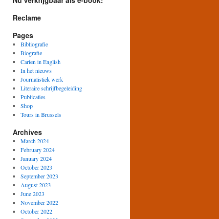
Nu verkrijgbaar als e-book:
Reclame
Pages
Bibliografie
Biografie
Carien in English
In het nieuws
Journalistiek werk
Literaire schrijfbegeleiding
Publicaties
Shop
Tours in Brussels
Archives
March 2024
February 2024
January 2024
October 2023
September 2023
August 2023
June 2023
November 2022
October 2022