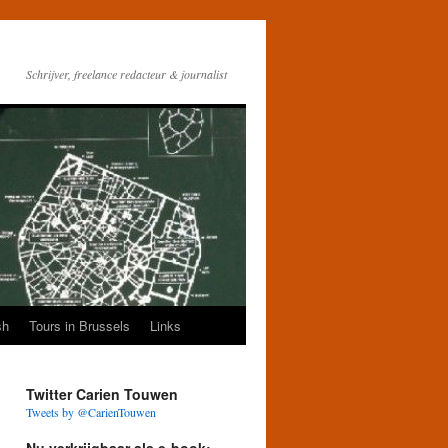
Schrijver, freelance redacteur & journalist
sh
Tours in Brussels
Links
Twitter Carien Touwen
Tweets by @CarienTouwen