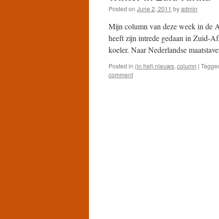
Posted on
June 2, 2011
by
admin
Mijn column van deze week in de A
heeft zijn intrede gedaan in Zuid-A
koeler. Naar Nederlandse maatstave
Posted in
(in het) nieuws
,
column
|
Tagge
comment