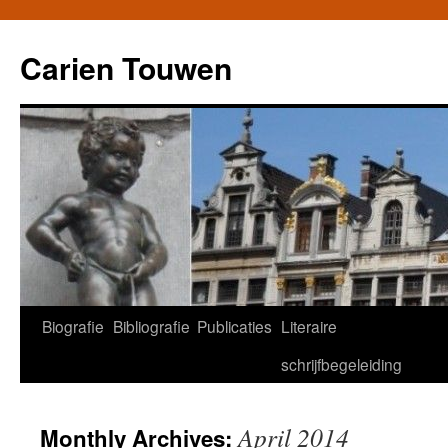
Carien Touwen
Biografie
Bibliografie
Publicaties
Literaire
Skip
schrijfbegeleiding
to
content
April 2014
Monthly Archives: