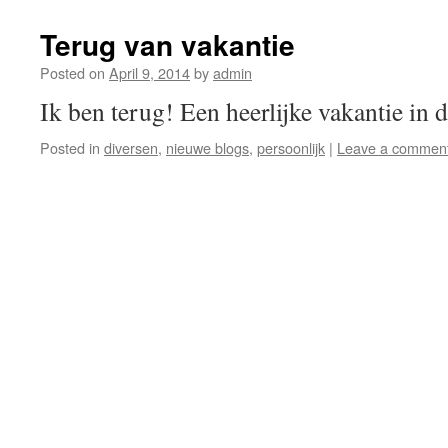
Terug van vakantie
Posted on
April 9, 2014
by
admin
Ik ben terug! Een heerlijke vakantie in
Posted in
diversen
,
nieuwe blogs
,
persoonlijk
|
Leave a commen