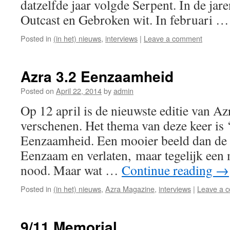
datzelfde jaar volgde Serpent. In de jar
Outcast en Gebroken wit. In februari 
Posted in
(in het) nieuws
,
interviews
|
Leave a comment
Azra 3.2 Eenzaamheid
Posted on
April 22, 2014
by
admin
Op 12 april is de nieuwste editie van A
verschenen. Het thema van deze keer is
Eenzaamheid. Een mooier beeld dan de v
Eenzaam en verlaten, maar tegelijk een 
nood. Maar wat …
Continue reading
→
Posted in
(in het) nieuws
,
Azra Magazine
,
interviews
|
Leave a 
9/11 Memorial