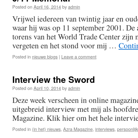
Posted on
April 16, 2014
by
admin
Vrijwel iedereen van twintig jaar en oud
waar hij was op 11 september 2001. De 
torens van het World Trade Center zijn ni
vergeten en het stond voor mij …
Conti
Posted in
nieuwe blogs
|
Leave a comment
Interview the Sword
Posted on
April 10, 2014
by
admin
Deze week verscheen in online magazin
uitgebreid interview met mij als hoofdr
Magazine. Klik hier om het hele intervie
Posted in
(in het) nieuws
,
Azra Magazine
,
interviews
,
persoonlijk