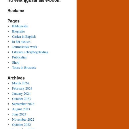
Nu verkrijgbaar als e-book:
Reclame
Pages
Bibliografie
Biografie
Carien in English
In het nieuws
Journalistiek werk
Literaire schrijfbegeleiding
Publicaties
Shop
Tours in Brussels
Archives
March 2024
February 2024
January 2024
October 2023
September 2023
August 2023
June 2023
November 2022
October 2022