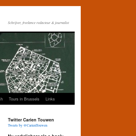
Schrijver, freelance redacteur & journalist
sh
Tours in Brussels
Links
Twitter Carien Touwen
Tweets by @CarienTouwen