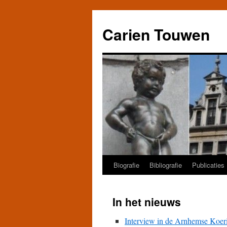
Carien Touwen
Biografie
Bibliografie
Publicaties
Skip
to
In het nieuws
content
Interview in de Arnhemse Koeri