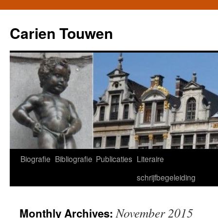
Carien Touwen
Biografie
Bibliografie
Publicaties
Literaire
Skip
schrijfbegeleiding
to
content
November 2015
Monthly Archives: