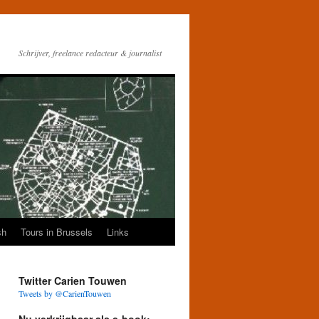
Schrijver, freelance redacteur & journalist
sh
Tours in Brussels
Links
Twitter Carien Touwen
Tweets by @CarienTouwen