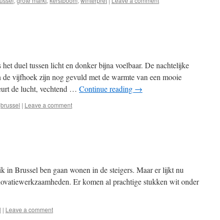
ussel
,
grote markt
,
kerstboom
,
winterpret
|
Leave a comment
et duel tussen licht en donker bijna voelbaar. De nachtelijke
n de vijfhoek zijn nog gevuld met de warmte van een mooie
eurt de lucht, vechtend …
Continue reading
→
brussel
|
Leave a comment
 ik in Brussel ben gaan wonen in de steigers. Maar er lijkt nu
renovatiewerkzaamheden. Er komen al prachtige stukken wit onder
l
|
Leave a comment