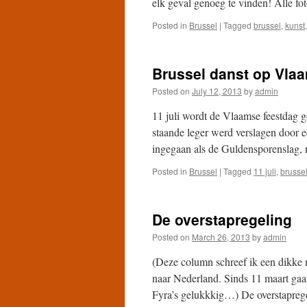
elk geval genoeg te vinden! Alle f
Posted in
Brussel
|
Tagged
brussel
,
kunst
Brussel danst op Vla
Posted on
July 12, 2013
by
admin
11 juli wordt de Vlaamse feestdag g
staande leger werd verslagen door e
ingegaan als de Guldensporenslag, 
Posted in
Brussel
|
Tagged
11 juli
,
brusse
De overstapregeling
Posted on
March 26, 2013
by
admin
(Deze column schreef ik een dikke m
naar Nederland. Sinds 11 maart gaa
Fyra’s gelukkkig…) De overstapreg