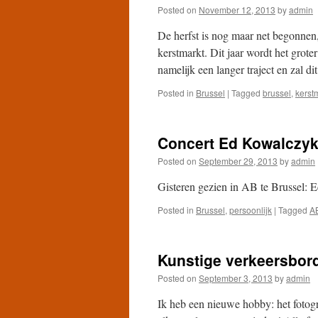
Posted on
November 12, 2013
by
admin
De herfst is nog maar net begonnen
kerstmarkt. Dit jaar wordt het grote
namelijk een langer traject en zal d
Posted in
Brussel
|
Tagged
brussel
,
kerst
Concert Ed Kowalczy
Posted on
September 29, 2013
by
admin
Gisteren gezien in AB te Brussel: 
Posted in
Brussel
,
persoonlijk
|
Tagged
A
Kunstige verkeersbor
Posted on
September 3, 2013
by
admin
Ik heb een nieuwe hobby: het fotogra