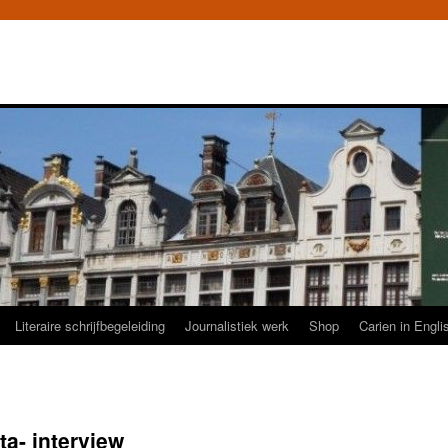
Literaire schrijfbegeleiding
Journalistiek werk
Shop
Carien in Engli
a- interview