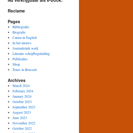
Nu verkrijgbaar als e-book:
Reclame
Pages
Bibliografie
Biografie
Carien in English
In het nieuws
Journalistiek werk
Literaire schrijfbegeleiding
Publicaties
Shop
Tours in Brussels
Archives
March 2024
February 2024
January 2024
October 2023
September 2023
August 2023
June 2023
November 2022
October 2022