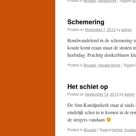
Posted in
Brussel
,
persoonlijk
|
Tagged
br
Schemering
Posted on
November 7, 2012
by
admin
Rondwandelend in de schemering is h
koude komt eraan maar de straten i
herfstdag. Prachtig donkerblauw kl
Posted in
Brussel
,
nieuwe blogs
|
Tagged
Het schiet op
Posted on
September 14, 2012
by
admin
De Sint-Katelijnekerk staat al sinds
eindelijk schot in te komen in de 
de steigers vandaan
Posted in
Brussel
|
Tagged
belgie
,
brusse