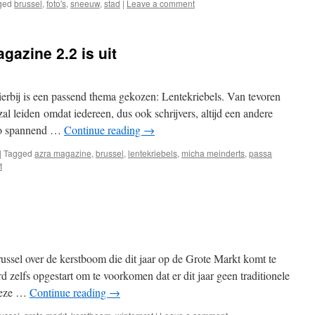
ged
brussel
,
foto's
,
sneeuw
,
stad
|
Leave a comment
gazine 2.2 is uit
hierbij is een passend thema gekozen: Lentekriebels. Van tevoren
l leiden omdat iedereen, dus ook schrijvers, altijd een andere
 zo spannend …
Continue reading
→
|
Tagged
azra magazine
,
brussel
,
lentekriebels
,
micha meinderts
,
passa
t
ussel over de kerstboom die dit jaar op de Grote Markt komt te
 zelfs opgestart om te voorkomen dat er dit jaar geen traditionele
deze …
Continue reading
→