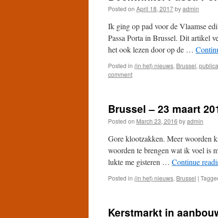
Posted on
April 18, 2017
by
admin
Ik ging op pad voor de Vlaamse edi
Passa Porta in Brussel. Dit artikel
het ook lezen door op de …
Contin
Posted in
(in het) nieuws
,
Brussel
,
publica
comment
Brussel – 23 maart 20
Posted on
March 23, 2016
by
admin
Gore klootzakken. Meer woorden kree
woorden te brengen wat ik voel is m
lukte me gisteren …
Continue read
Posted in
(in het) nieuws
,
Brussel
|
Tagge
Kerstmarkt in aanbou