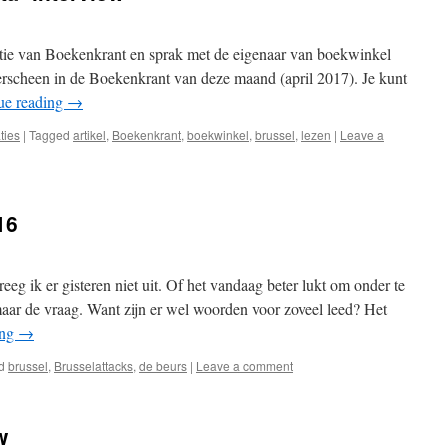
tie van Boekenkrant en sprak met de eigenaar van boekwinkel
 verscheen in de Boekenkrant van deze maand (april 2017). Je kunt
ue reading
→
ties
|
Tagged
artikel
,
Boekenkrant
,
boekwinkel
,
brussel
,
lezen
|
Leave a
16
g ik er gisteren niet uit. Of het vandaag beter lukt om onder te
aar de vraag. Want zijn er wel woorden voor zoveel leed? Het
ing
→
d
brussel
,
Brusselattacks
,
de beurs
|
Leave a comment
w