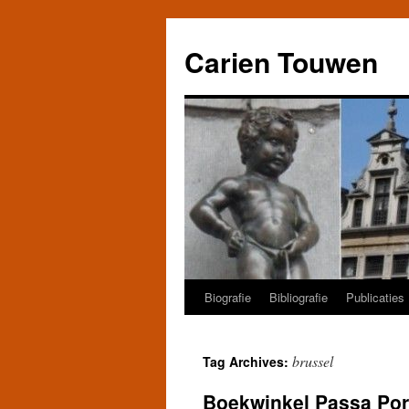
Carien Touwen
Biografie
Bibliografie
Publicaties
Skip
to
brussel
Tag Archives:
content
Boekwinkel Passa Port