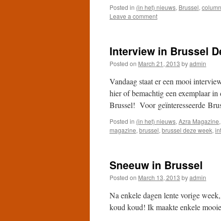
Posted in
(in het) nieuws
,
Brussel
,
colum
Leave a comment
Interview in Brussel 
Posted on
March 21, 2013
by
admin
Vandaag staat er een mooi intervie
hier of bemachtig een exemplaar in 
Brussel! Voor geïnteresseerde Br
Posted in
(in het) nieuws
,
Azra Magazine
magazine
,
brussel
,
brussel deze week
,
in
Sneeuw in Brussel
Posted on
March 13, 2013
by
admin
Na enkele dagen lente vorige week,
koud koud! Ik maakte enkele mooie