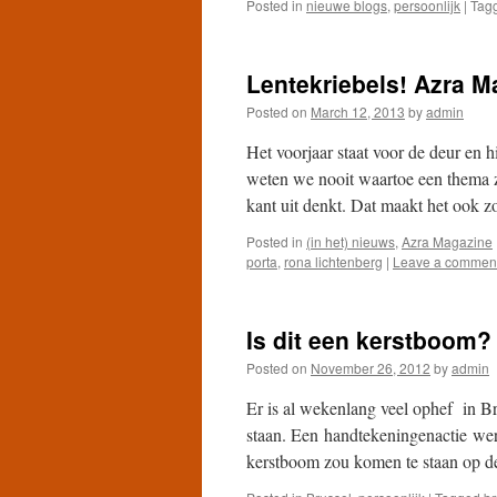
Posted in
nieuwe blogs
,
persoonlijk
|
Tag
Lentekriebels! Azra Ma
Posted on
March 12, 2013
by
admin
Het voorjaar staat voor de deur en 
weten we nooit waartoe een thema za
kant uit denkt. Dat maakt het ook
Posted in
(in het) nieuws
,
Azra Magazine
porta
,
rona lichtenberg
|
Leave a commen
Is dit een kerstboom?
Posted on
November 26, 2012
by
admin
Er is al wekenlang veel ophef in Br
staan. Een handtekeningenactie werd
kerstboom zou komen te staan op 