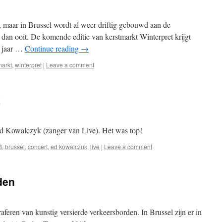
, maar in Brussel wordt al weer driftig gebouwd aan de
r dan ooit. De komende editie van kerstmarkt Winterpret krijgt
it jaar …
Continue reading
→
markt
,
winterpret
|
Leave a comment
k
Ed Kowalczyk (zanger van Live). Het was top!
B
,
brussel
,
concert
,
ed kowalczuk
,
live
|
Leave a comment
den
feren van kunstig versierde verkeersborden. In Brussel zijn er in