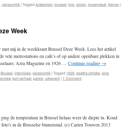
n
,
persoonlijk
|
Tagged
antwerpen
,
brussel
,
fyra
,
reizen
,
roosendaal
,
treinen
|
Deze Week
w met mij in de weekkrant Brussel Deze Week. Lees het artikel
de vele metrostations en cafe’s of op andere openbare plekken in
usselaars: Azra Magazine en 1926 …
Continue reading
→
,
Brussel
,
interviews
,
persoonlijk
|
Tagged
1926
,
agatha christie
,
azra
terview
,
kort verhaal
,
parelz
,
uitgeverij
|
1 Comment
 ging de temperatuur in Brussel helaas weer de diepte in. Koud
 foto’s in de Brusselse binnenstad. (c) Carien Touwen 2013