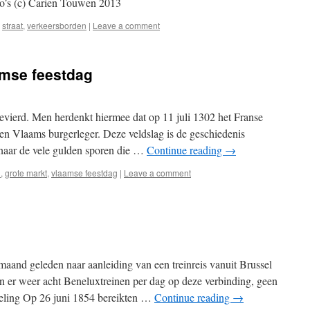
oto’s (c) Carien Touwen 2013
,
straat
,
verkeersborden
|
Leave a comment
amse feestdag
evierd. Men herdenkt hiermee dat op 11 juli 1302 het Franse
en Vlaams burgerleger. Deze veldslag is de geschiedenis
naar de vele gulden sporen die …
Continue reading
→
l
,
grote markt
,
vlaamse feestdag
|
Leave a comment
aand geleden naar aanleiding van een treinreis vanuit Brussel
n er weer acht Beneluxtreinen per dag op deze verbinding, geen
eling Op 26 juni 1854 bereikten …
Continue reading
→