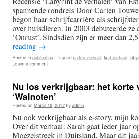
Recensie ‘Labyrint de verhalen’ van Es
spannende rondreis Door Carien Touwe
begon haar schrijfcarrière als schrijfste
over huisdieren. In 2003 debuteerde ze a
‘Onrust’. Sindsdien zijn er meer dan 2
reading
→
Posted in
publicaties
|
Tagged
esther verhoef
,
kort verhaal
,
labyr
Leave a comment
Nu los verkrijgbaar: het korte 
‘Walnoten’
Posted on
March 19, 2017
by
admin
Nu ook verkrijgbaar als e-story, mijn ko
Over dit verhaal: Sarah gaat ieder jaar o
Moezelstreek in Duitsland. Maar dit jaar 