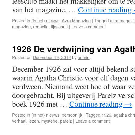
leesclub maakt het makkelijker om te r
van het magazine. …
Continue reading
Posted in
(in het) nieuws
,
Azra Magazine
|
Tagged
azra magazi
magazine
,
redactie
,
tijdschrift
|
Leave a comment
1926 De verdwijning van Agath
Posted on
December 19, 2012
by
admin
December 1926 zal voor altijd bekend s
waarin Agatha Christie voor elf dagen 
verdween. Niemand weet hoe of waar ze
doorgebracht. Bij uitgeverij Parelz vers
boek 1926 met …
Continue reading
→
Posted in
(in het) nieuws
,
persoonlijk
|
Tagged
1926
,
agatha chri
verhaal
,
lezen
,
mysterie
,
parelz
|
Leave a comment