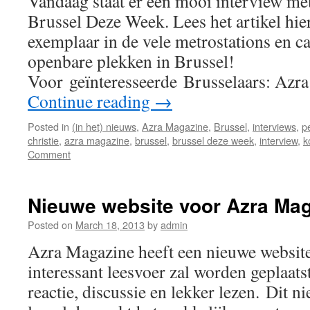
Vandaag staat er een mooi interview me
Brussel Deze Week. Lees het artikel hie
exemplaar in de vele metrostations en ca
openbare plekken in Brussel!
Voor geïnteresseerde Brusselaars: Az
Continue reading
→
Posted in
(in het) nieuws
,
Azra Magazine
,
Brussel
,
interviews
,
p
christie
,
azra magazine
,
brussel
,
brussel deze week
,
interview
,
k
Comment
Nieuwe website voor Azra Ma
Posted on
March 18, 2013
by
admin
Azra Magazine heeft een nieuwe websit
interessant leesvoer zal worden geplaats
reactie, discussie en lekker lezen. Dit 