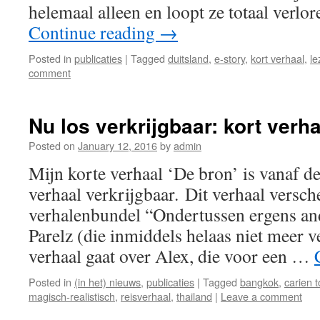
helemaal alleen en loopt ze totaal verlo
Continue reading
→
Posted in
publicaties
|
Tagged
duitsland
,
e-story
,
kort verhaal
,
le
comment
Nu los verkrijgbaar: kort verha
Posted on
January 12, 2016
by
admin
Mijn korte verhaal ‘De bron’ is vanaf de
verhaal verkrijgbaar. Dit verhaal versch
verhalenbundel “Ondertussen ergens and
Parelz (die inmiddels helaas niet meer ve
verhaal gaat over Alex, die voor een …
Posted in
(in het) nieuws
,
publicaties
|
Tagged
bangkok
,
carien 
magisch-realistisch
,
reisverhaal
,
thailand
|
Leave a comment