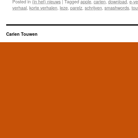
Posted in
(in het) nieuws
|
Tagged
apple
,
carien
,
download
,
e-ve
verhaal
,
korte verhalen
,
leze
,
parelz
,
schrijven
,
smashwords
,
to
Carien Touwen