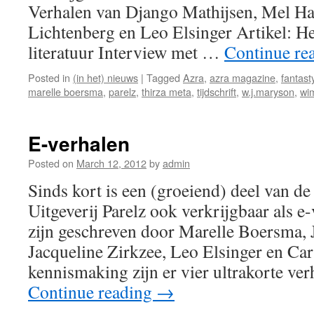
Verhalen van Django Mathijsen, Mel H
Lichtenberg en Leo Elsinger Artikel: He
literatuur Interview met …
Continue re
Posted in
(in het) nieuws
|
Tagged
Azra
,
azra magazine
,
fantast
marelle boersma
,
parelz
,
thirza meta
,
tijdschrift
,
w.j.maryson
,
wim
E-verhalen
Posted on
March 12, 2012
by
admin
Sinds kort is een (groeiend) deel van de
Uitgeverij Parelz ook verkrijgbaar als e
zijn geschreven door Marelle Boersma, 
Jacqueline Zirkzee, Leo Elsinger en Ca
kennismaking zijn er vier ultrakorte ve
Continue reading
→