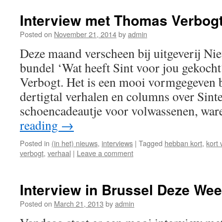
Interview met Thomas Verbog
Posted on
November 21, 2014
by
admin
Deze maand verscheen bij uitgeverij N
bundel ‘Wat heeft Sint voor jou gekoch
Verbogt. Het is een mooi vormgegeven 
dertigtal verhalen en columns over Sinte
schoencadeautje voor volwassenen, wa
reading
→
Posted in
(in het) nieuws
,
interviews
|
Tagged
hebban kort
,
kort 
verbogt
,
verhaal
|
Leave a comment
Interview in Brussel Deze We
Posted on
March 21, 2013
by
admin