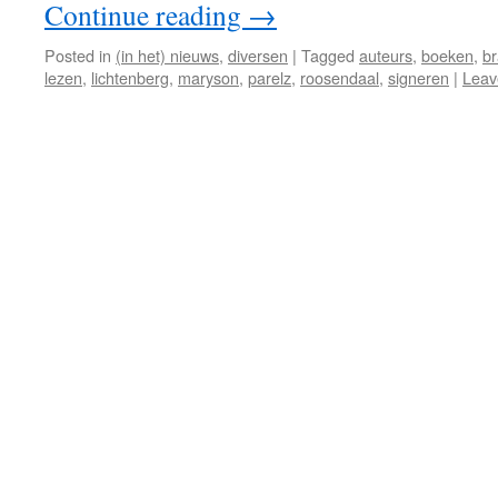
Continue reading
→
Posted in
(in het) nieuws
,
diversen
|
Tagged
auteurs
,
boeken
,
br
lezen
,
lichtenberg
,
maryson
,
parelz
,
roosendaal
,
signeren
|
Leav