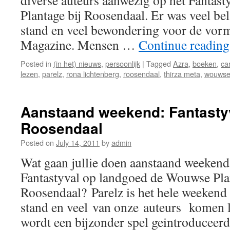
diverse auteurs aanwezig op het Fantas
Plantage bij Roosendaal. Er was veel be
stand en veel bewondering voor de vor
Magazine. Mensen …
Continue readin
Posted in
(in het) nieuws
,
persoonlijk
|
Tagged
Azra
,
boeken
,
ca
lezen
,
parelz
,
rona lichtenberg
,
roosendaal
,
thirza meta
,
wouwse
Aanstaand weekend: Fantastyv
Roosendaal
Posted on
July 14, 2011
by
admin
Wat gaan jullie doen aanstaand weekend
Fantastyval op landgoed de Wouwse Plan
Roosendaal? Parelz is het hele weekend
stand en veel van onze auteurs komen l
wordt een bijzonder spel geintroduceer