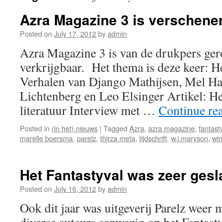
Azra Magazine 3 is verschene
Posted on
July 17, 2012
by
admin
Azra Magazine 3 is van de drukpers ger
verkrijgbaar. Het thema is deze keer: H
Verhalen van Django Mathijsen, Mel H
Lichtenberg en Leo Elsinger Artikel: He
literatuur Interview met …
Continue re
Posted in
(in het) nieuws
|
Tagged
Azra
,
azra magazine
,
fantast
marelle boersma
,
parelz
,
thirza meta
,
tijdschrift
,
w.j.maryson
,
wim
Het Fantastyval was zeer gesl
Posted on
July 16, 2012
by
admin
Ook dit jaar was uitgeverij Parelz weer 