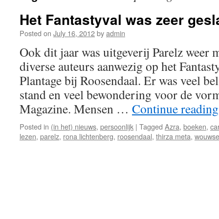
Het Fantastyval was zeer gesl
Posted on
July 16, 2012
by
admin
Ook dit jaar was uitgeverij Parelz weer 
diverse auteurs aanwezig op het Fantas
Plantage bij Roosendaal. Er was veel be
stand en veel bewondering voor de vor
Magazine. Mensen …
Continue readin
Posted in
(in het) nieuws
,
persoonlijk
|
Tagged
Azra
,
boeken
,
ca
lezen
,
parelz
,
rona lichtenberg
,
roosendaal
,
thirza meta
,
wouwse