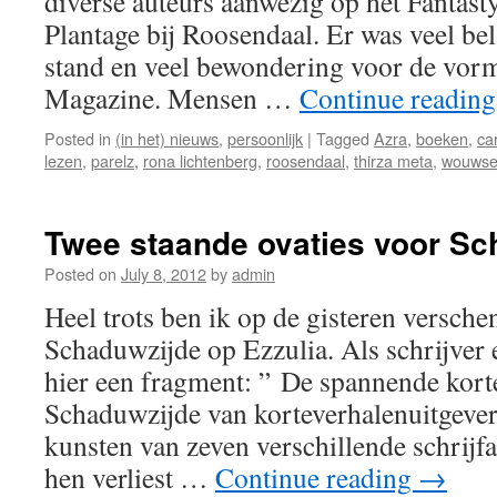
diverse auteurs aanwezig op het Fantas
Plantage bij Roosendaal. Er was veel be
stand en veel bewondering voor de vor
Magazine. Mensen …
Continue readin
Posted in
(in het) nieuws
,
persoonlijk
|
Tagged
Azra
,
boeken
,
ca
lezen
,
parelz
,
rona lichtenberg
,
roosendaal
,
thirza meta
,
wouwse
Twee staande ovaties voor Sc
Posted on
July 8, 2012
by
admin
Heel trots ben ik op de gisteren versche
Schaduwzijde op Ezzulia. Als schrijver e
hier een fragment: ” De spannende kor
Schaduwzijde van korteverhalenuitgever
kunsten van zeven verschillende schrijf
hen verliest …
Continue reading
→