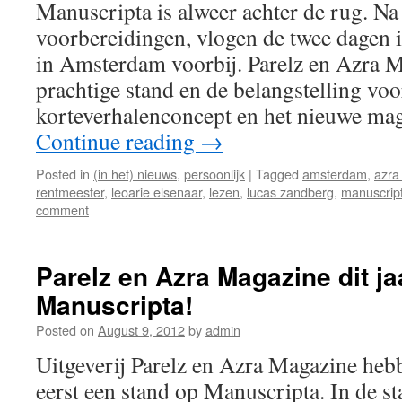
Manuscripta is alweer achter de rug. N
voorbereidingen, vlogen de twee dagen 
in Amsterdam voorbij. Parelz en Azra 
prachtige stand en de belangstelling voo
korteverhalenconcept en het nieuwe ma
Continue reading
→
Posted in
(in het) nieuws
,
persoonlijk
|
Tagged
amsterdam
,
azra
rentmeester
,
leoarie elsenaar
,
lezen
,
lucas zandberg
,
manuscrip
comment
Parelz en Azra Magazine dit ja
Manuscripta!
Posted on
August 9, 2012
by
admin
Uitgeverij Parelz en Azra Magazine hebb
eerst een stand op Manuscripta. In de s