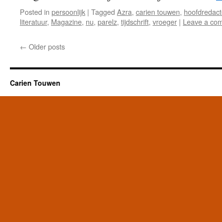
Posted in
persoonlijk
|
Tagged
Azra
,
carien touwen
,
hoofdredact
literatuur
,
Magazine
,
nu
,
parelz
,
tijdschrift
,
vroeger
|
Leave a co
←
Older posts
Carien Touwen