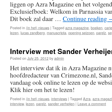
liggen op Azra Magazine en het volgend
Exclusiefboek: Welkom in Parnassia va
Dit boek zal daar …
Continue reading
Posted in
(in het) nieuws
|
Tagged
azra magazine
,
boeken
,
cari
lezen
,
lucas zandberg
,
manuscripta
,
opening seizoen
,
parelz
,
se
Interview met Sander Verheij
Posted on
July 25, 2012
by
admin
Het interview dat ik in Azra Magazine
hoofdredacteur van Crimezone.nl, Sande
vandaag ook online te lezen op de web
Klik hier om het te lezen!
Posted in
(in het) nieuws
,
interviews
|
Tagged
Azra
,
azra magaz
interview
,
lezen
,
parelz
,
sander verheijen
|
Leave a comment