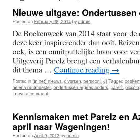
Nieuwe uitgave: Ondertussen
Posted on
February 28, 2014
by
admin
De Boekenweek van 2014 staat voor de d
deze keer inspirerender dan ooit. Reize
ook, is een onuitputtelijke bron voor ver
Uitgeverij Parelz brengt een verhalenbun
dit thema …
Continue reading
→
Posted in
(in het) nieuws
,
diversen
,
persoonlijk
|
Tagged
boeken
helena rentmeester
,
ondertussen ergens anders
,
parelz
,
piccolo
Leave a comment
Kennismaken met Parelz en A
april naar Wageningen!
Posted on
April 9, 2013
by
admin