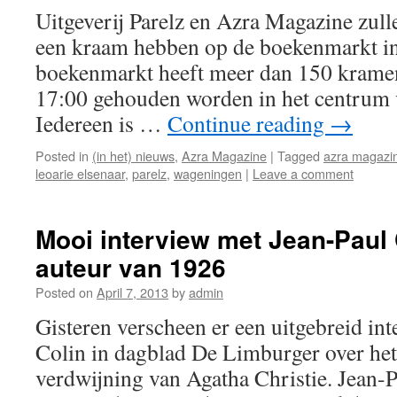
Uitgeverij Parelz en Azra Magazine zull
een kraam hebben op de boekenmarkt i
boekenmarkt heeft meer dan 150 kramen
17:00 gehouden worden in het centrum
Iedereen is …
Continue reading
→
Posted in
(in het) nieuws
,
Azra Magazine
|
Tagged
azra magazi
leoarie elsenaar
,
parelz
,
wageningen
|
Leave a comment
Mooi interview met Jean-Paul 
auteur van 1926
Posted on
April 7, 2013
by
admin
Gisteren verscheen er een uitgebreid in
Colin in dagblad De Limburger over he
verdwijning van Agatha Christie. Jean-Pa