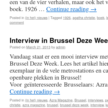
een van de vier verhalen, maar ook het 
boek. 1926 …
Continue reading
→
Posted in
(in het) nieuws
|
Tagged
1926
,
agatha christie
,
boek
,
l
comment
Interview in Brussel Deze We
Posted on
March 21, 2013
by
admin
Vandaag staat er een mooi interview me
Brussel Deze Week. Lees het artikel hie
exemplaar in de vele metrostations en ca
openbare plekken in Brussel!
Voor geïnteresseerde Brusselaars: Az
Continue reading
→
Posted in
(in het) nieuws
,
Azra Magazine
,
Brussel
,
interviews
,
p
christie
,
azra magazine
,
brussel
,
brussel deze week
,
interview
,
k