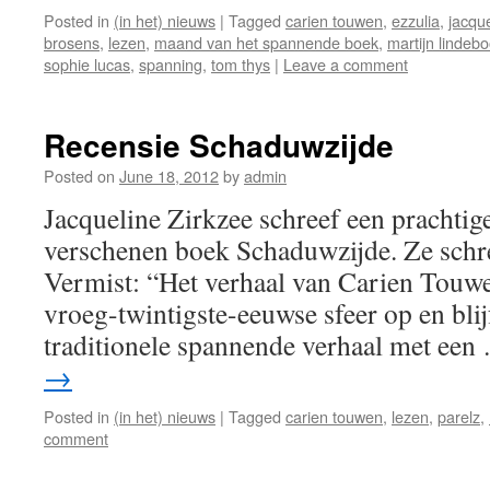
Posted in
(in het) nieuws
|
Tagged
carien touwen
,
ezzulia
,
jacque
brosens
,
lezen
,
maand van het spannende boek
,
martijn lindeb
sophie lucas
,
spanning
,
tom thys
|
Leave a comment
Recensie Schaduwzijde
Posted on
June 18, 2012
by
admin
Jacqueline Zirkzee schreef een prachtige
verschenen boek Schaduwzijde. Ze schre
Vermist: “Het verhaal van Carien Touwen
vroeg-twintigste-eeuwse sfeer op en blijft
traditionele spannende verhaal met ee
→
Posted in
(in het) nieuws
|
Tagged
carien touwen
,
lezen
,
parelz
,
comment