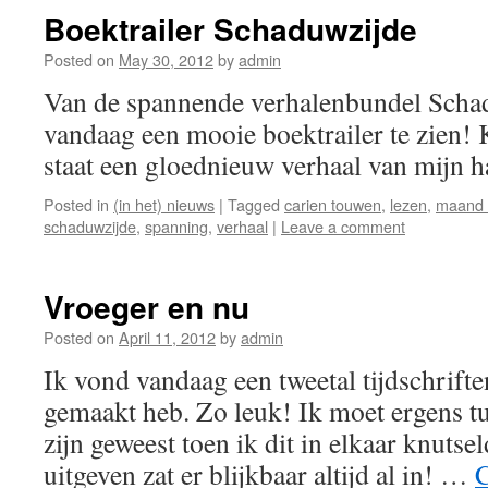
Boektrailer Schaduwzijde
Posted on
May 30, 2012
by
admin
Van de spannende verhalenbundel Schad
vandaag een mooie boektrailer te zien! 
staat een gloednieuw verhaal van mijn 
Posted in
(in het) nieuws
|
Tagged
carien touwen
,
lezen
,
maand 
schaduwzijde
,
spanning
,
verhaal
|
Leave a comment
Vroeger en nu
Posted on
April 11, 2012
by
admin
Ik vond vandaag een tweetal tijdschrifte
gemaakt heb. Zo leuk! Ik moet ergens tu
zijn geweest toen ik dit in elkaar knutse
uitgeven zat er blijkbaar altijd al in! …
C