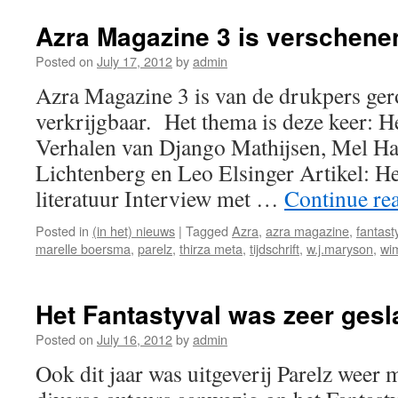
Azra Magazine 3 is verschene
Posted on
July 17, 2012
by
admin
Azra Magazine 3 is van de drukpers ger
verkrijgbaar. Het thema is deze keer: H
Verhalen van Django Mathijsen, Mel H
Lichtenberg en Leo Elsinger Artikel: He
literatuur Interview met …
Continue re
Posted in
(in het) nieuws
|
Tagged
Azra
,
azra magazine
,
fantast
marelle boersma
,
parelz
,
thirza meta
,
tijdschrift
,
w.j.maryson
,
wim
Het Fantastyval was zeer gesl
Posted on
July 16, 2012
by
admin
Ook dit jaar was uitgeverij Parelz weer 