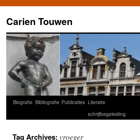
Carien Touwen
Biografie
Bibliografie
Publicaties
Literaire
Skip
schrijfbegeleiding
to
content
vroeger
Tag Archives: