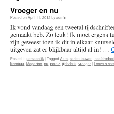
Vroeger en nu
Posted on
April 11, 2012
by
admin
Ik vond vandaag een tweetal tijdschrifte
gemaakt heb. Zo leuk! Ik moet ergens tu
zijn geweest toen ik dit in elkaar knutse
uitgeven zat er blijkbaar altijd al in! …
C
Posted in
persoonlijk
|
Tagged
Azra
,
carien touwen
,
hoofdredact
literatuur
,
Magazine
,
nu
,
parelz
,
tijdschrift
,
vroeger
|
Leave a co