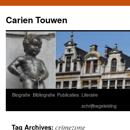
Carien Touwen
Biografie
Bibliografie
Publicaties
Literaire
Skip
schrijfbegeleiding
to
content
crimezone
Tag Archives: