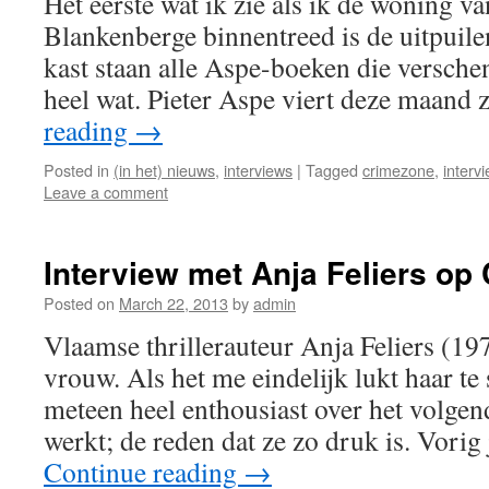
Het eerste wat ik zie als ik de woning va
Blankenberge binnentreed is de uitpuile
kast staan alle Aspe-boeken die verschen
heel wat. Pieter Aspe viert deze maand
reading
→
Posted in
(in het) nieuws
,
interviews
|
Tagged
crimezone
,
interv
Leave a comment
Interview met Anja Feliers op
Posted on
March 22, 2013
by
admin
Vlaamse thrillerauteur Anja Feliers (19
vrouw. Als het me eindelijk lukt haar te 
meteen heel enthousiast over het volgen
werkt; de reden dat ze zo druk is. Vori
Continue reading
→