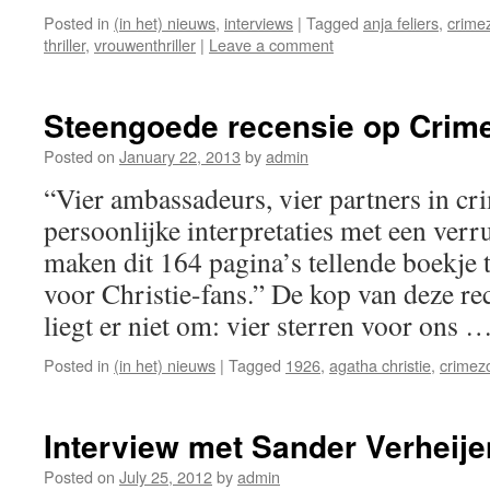
Posted in
(in het) nieuws
,
interviews
|
Tagged
anja feliers
,
crime
thriller
,
vrouwenthriller
|
Leave a comment
Steengoede recensie op Crim
Posted on
January 22, 2013
by
admin
“Vier ambassadeurs, vier partners in cr
persoonlijke interpretaties met een verru
maken dit 164 pagina’s tellende boekje 
voor Christie-fans.” De kop van deze r
liegt er niet om: vier sterren voor ons 
Posted in
(in het) nieuws
|
Tagged
1926
,
agatha christie
,
crimez
Interview met Sander Verheij
Posted on
July 25, 2012
by
admin