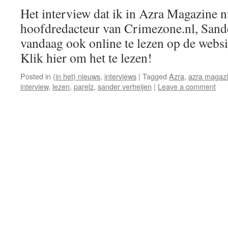
Het interview dat ik in Azra Magazine
hoofdredacteur van Crimezone.nl, Sande
vandaag ook online te lezen op de web
Klik hier om het te lezen!
Posted in
(in het) nieuws
,
interviews
|
Tagged
Azra
,
azra magaz
interview
,
lezen
,
parelz
,
sander verheijen
|
Leave a comment