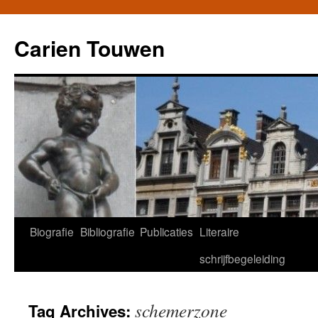
Carien Touwen
Biografie
Bibliografie
Publicaties
Literaire
Skip
schrijfbegeleiding
to
content
schemerzone
Tag Archives: