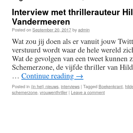
Interview met thrillerauteur Hi
Vandermeeren
Posted on
September 20, 2017
by
admin
Wat zou jij doen als er vanuit jouw Twit
verstuurd wordt waar de hele wereld zi
Wat de gevolgen van een tweet kunnen zi
Schemerzone, de vijfde thriller van Hi
…
Continue reading
→
Posted in
(in het) nieuws
,
interviews
|
Tagged
Boekenkrant
,
hil
schemerzone
,
vrouwenthriller
|
Leave a comment