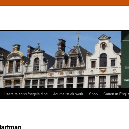
Literaire schrijfbegeleiding
Journalistiek werk
Shop
Carien in Engli
Hartman