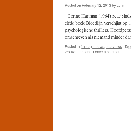
Posted on
February 12, 2013
by
admin
Corine Hartman (1964) zette sinds 
elfde boek Bloedlijn verschijnt op 1
psychologische thrillers. Hoofdpers
omschreven als niemand minder d
Posted in
(in het) nieuws
,
interviews
|
Tag
vrouwenthrillers
|
Leave a comment