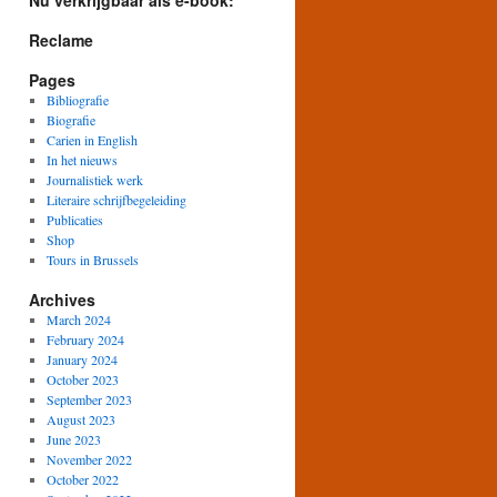
Nu verkrijgbaar als e-book:
Reclame
Pages
Bibliografie
Biografie
Carien in English
In het nieuws
Journalistiek werk
Literaire schrijfbegeleiding
Publicaties
Shop
Tours in Brussels
Archives
March 2024
February 2024
January 2024
October 2023
September 2023
August 2023
June 2023
November 2022
October 2022