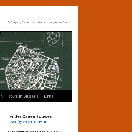
Schrijver, freelance redacteur & journalist
sh
Tours in Brussels
Links
Twitter Carien Touwen
Tweets by @CarienTouwen