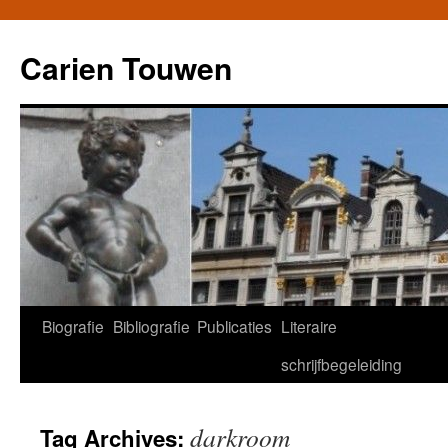
Carien Touwen
Biografie
Bibliografie
Publicaties
Literaire
Skip
schrijfbegeleiding
to
content
darkroom
Tag Archives: