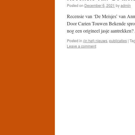
Posted on
December 6, 2021
by
admin
Recensie van ‘De Meisjes’ van Ann
Door Carien Touwen Bekende sprook
nog een origineel jasje aantrekken
Posted in
(in het) nieuws
,
publicaties
|
Ta
Leave a comment