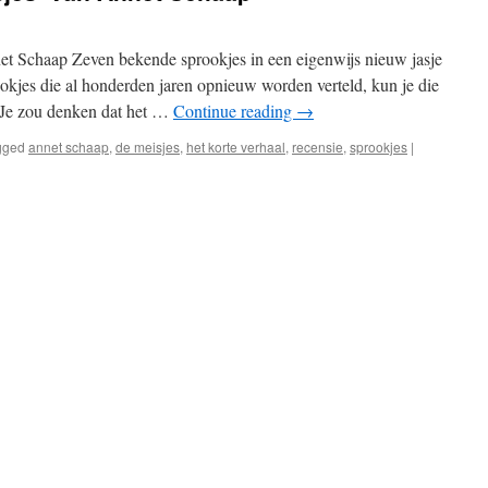
et Schaap Zeven bekende sprookjes in een eigenwijs nieuw jasje
jes die al honderden jaren opnieuw worden verteld, kun je die
? Je zou denken dat het …
Continue reading
→
gged
annet schaap
,
de meisjes
,
het korte verhaal
,
recensie
,
sprookjes
|