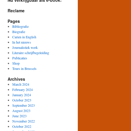
Nu verkrijgbaar als e-book:
Reclame
Pages
Bibliografie
Biografie
Carien in English
In het nieuws
Journalistiek werk
Literaire schrijfbegeleiding
Publicaties
Shop
Tours in Brussels
Archives
March 2024
February 2024
January 2024
October 2023
September 2023
August 2023
June 2023
November 2022
October 2022