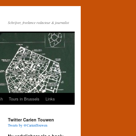
Schrijver, freelance redacteur & journalist
sh
Tours in Brussels
Links
Twitter Carien Touwen
Tweets by @CarienTouwen