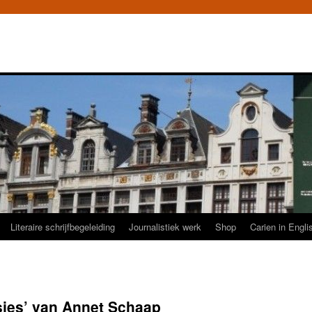
Literaire schrijfbegeleiding
Journalistiek werk
Shop
Carien in Engli
sjes’ van Annet Schaap