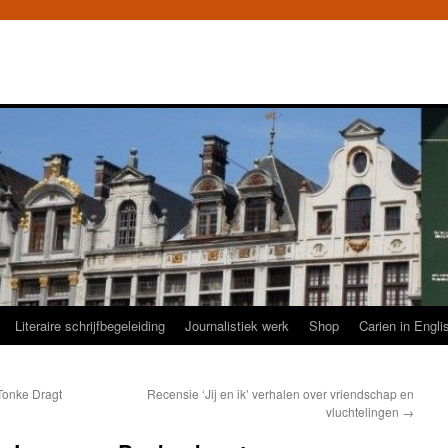
Literaire schrijfbegeleiding
Journalistiek werk
Shop
Carien in Engli
 Tonke Dragt
Recensie ‘Jij en ik’ verhalen over vriendschap en
vluchtelingen
→