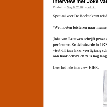
Interview met Joke v
Posted on
May 9, 2018
by
admin
Speciaal voor De Boekenkrant reis
‘We moeten luisteren naar mensen 
Joke van Leeuwen schrijft proza e
performer. Ze debuteerde in 197
viert dit jaar haar veertigjarig s
aan haar oeuvre en ze is nog lang
Lees het hele interview HIER.