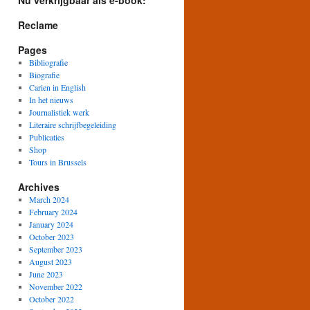
Nu verkrijgbaar als e-book:
Reclame
Pages
Bibliografie
Biografie
Carien in English
In het nieuws
Journalistiek werk
Literaire schrijfbegeleiding
Publicaties
Shop
Tours in Brussels
Archives
March 2024
February 2024
January 2024
October 2023
September 2023
August 2023
June 2023
November 2022
October 2022