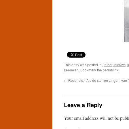
This entry was posted in
(in het) nieuws
,
i
Leeuwen
. Bookmark the
permalink
.
←
Recensie: ‘Als de sterren zingen’ van
Leave a Reply
Your email address will not be publ