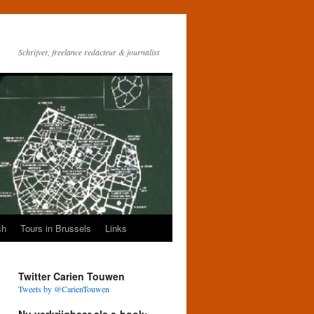
Schrijver, freelance redacteur & journalist
sh
Tours in Brussels
Links
Twitter Carien Touwen
Tweets by @CarienTouwen